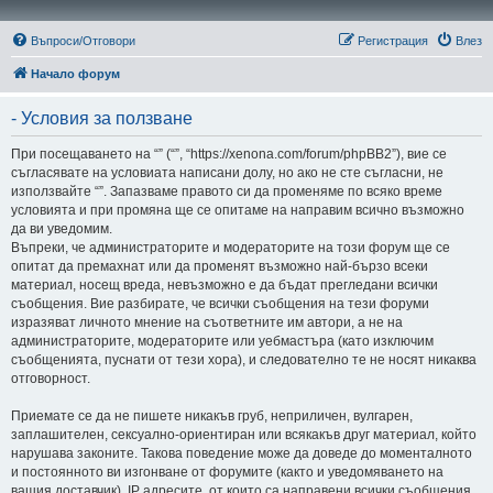
Въпроси/Отговори
Регистрация
Влез
Начало форум
- Условия за ползване
При посещаването на “” (“”, “https://xenona.com/forum/phpBB2”), вие се
съгласявате на условиата написани долу, но ако не сте съгласни, не
използвайте “”. Запазваме правото си да променяме по всяко време
условията и при промяна ще се опитаме на направим всично възможно
да ви уведомим.
Въпреки, че администраторите и модераторите на този форум ще се
опитат да премахнат или да променят възможно най-бързо всеки
материал, носещ вреда, невъзможно е да бъдат прегледани всички
съобщения. Вие разбирате, че всички съобщения на тези форуми
изразяват личното мнение на съответните им автори, а не на
администраторите, модераторите или уебмастъра (като изключим
съобщенията, пуснати от тези хора), и следователно те не носят никаква
отговорност.
Приемате се да не пишете никакъв груб, неприличен, вулгарен,
заплашителен, сексуално-ориентиран или всякакъв друг материал, който
нарушава законите. Такова поведение може да доведе до моменталното
и постоянното ви изгонване от форумите (както и уведомяването на
вашия доставчик). IP адресите, от които са направени всички съобщения