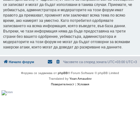
се записват и могат да бъдат използвани в такива случаи. Приемате, че
уебмастъра, администратора и модераторите на този форум имат
правото да премахват, променят или заключват всяка тема по всяко
време, ако намерят за уместно. Като потребител одобрявате
записването на всяка информация, която въведете, във база данни.
Въпреки, че тази информация няма да бъде предоставяна на трети
страни без вашето одобрение, уебмастъра, администратора и
модераторите на този форум не могат да бъдат отговорни за всякакви
хакерски атаки, които могат да доведат до разкриване на данните.
Начало форум
Часовете са според зоната UTC+03:00 UTC+3
Форума се задвижва от
phpBB
® Forum Software © phpBB Limited
Translated by
Yoan Arnaudov
Поверителност
|
Условия