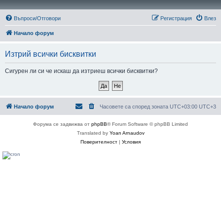
Въпроси/Отговори
Регистрация
Влез
Начало форум
Изтрий всички бисквитки
Сигурен ли си че искаш да изтриеш всички бисквитки?
Начало форум
Часовете са според зоната UTC+03:00 UTC+3
Форума се задвижва от
phpBB
® Forum Software © phpBB Limited
Translated by
Yoan Arnaudov
Поверителност
|
Условия