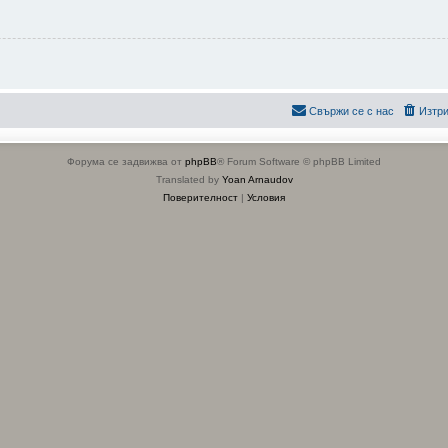
Свържи се с нас
Изтри
Форума се задвижва от
phpBB
® Forum Software © phpBB Limited
Translated by
Yoan Arnaudov
Поверителност
|
Условия