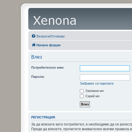
Въпроси/Отговори
Начало форум
Влез
Потребителско име:
Парола:
Забравих си паролата
Запомни ме
Скрий ме
РЕГИСТРАЦИЯ
За да влизате като потребител, е необходимо да се регис
Преди да влезете, прочетете внимателно всички правила и