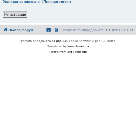
Условия за ползване
|
Поверителност
Регистрация
Начало форум
Часовете са според зоната UTC+03:00 UTC+3
Форума се задвижва от
phpBB
® Forum Software © phpBB Limited
Translated by
Yoan Arnaudov
Поверителност
|
Условия