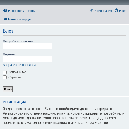
Въпроси/Отговори
Регистрация
Влез
Начало форум
Влез
Потребителско име:
Парола:
Забравих си паролата
Запомни ме
Скрий ме
РЕГИСТРАЦИЯ
За да влизате като потребител, е необходимо да се регистрирате.
Регистрирането отнема няколко минути, но регистрираните потребители
могат да имат допълнителни права и възможности. Преди да влезете,
прочетете внимателно всички правила и изисквания за участие.