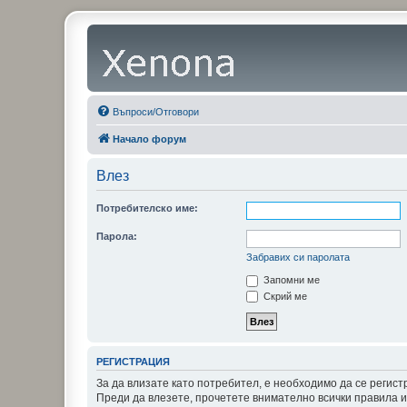
Въпроси/Отговори
Начало форум
Влез
Потребителско име:
Парола:
Забравих си паролата
Запомни ме
Скрий ме
РЕГИСТРАЦИЯ
За да влизате като потребител, е необходимо да се регис
Преди да влезете, прочетете внимателно всички правила и