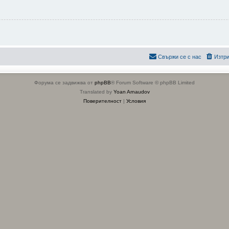
Свържи се с нас
Изтри
Форума се задвижва от
phpBB
® Forum Software © phpBB Limited
Translated by
Yoan Arnaudov
Поверителност
|
Условия