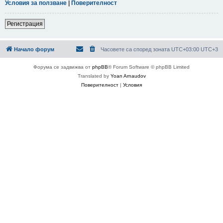
Условия за ползване
|
Поверителност
Регистрация
Начало форум
Часовете са според зоната UTC+03:00 UTC+3
Форума се задвижва от
phpBB
® Forum Software © phpBB Limited
Translated by
Yoan Arnaudov
Поверителност
|
Условия