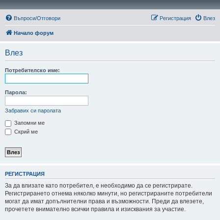
Въпроси/Отговори
Регистрация
Влез
Начало форум
Влез
Потребителско име:
Парола:
Забравих си паролата
Запомни ме
Скрий ме
РЕГИСТРАЦИЯ
За да влизате като потребител, е необходимо да се регистрирате.
Регистрирането отнема няколко минути, но регистрираните потребители
могат да имат допълнителни права и възможности. Преди да влезете,
прочетете внимателно всички правила и изисквания за участие.