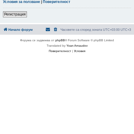
Условия за ползване
|
Поверителност
Регистрация
Начало форум
Часовете са според зоната UTC+03:00 UTC+3
Форума се задвижва от
phpBB
® Forum Software © phpBB Limited
Translated by
Yoan Arnaudov
Поверителност
|
Условия