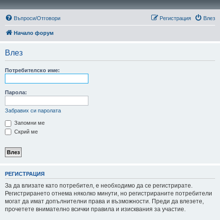
Въпроси/Отговори
Регистрация
Влез
Начало форум
Влез
Потребителско име:
Парола:
Забравих си паролата
Запомни ме
Скрий ме
РЕГИСТРАЦИЯ
За да влизате като потребител, е необходимо да се регистрирате.
Регистрирането отнема няколко минути, но регистрираните потребители
могат да имат допълнителни права и възможности. Преди да влезете,
прочетете внимателно всички правила и изисквания за участие.